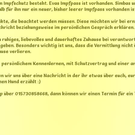
n geboren worden, bin kastriert und geschippt. Habe alle Imp
mit meiner Familie zu Kuscheln sowie Suchspiele Fährtensuche. 
en Hunden vertrage ich mich nicht, besonders mit Terriern 
ehr unsicher bin.
 ich der Chef. Aber in der Stadt muss Frauchen die Leine übe
 gehen. Im Garten bei meiner Familie finde ich immer ein Loc
k treiben kann. Aber nach einer halben Stunde ist mir das z
tzern zurück.
nn Türen aufmachen, da bin ich richtig groß drin..
e nehmen, damit ich über längere Zeit den Urin halten kann. 