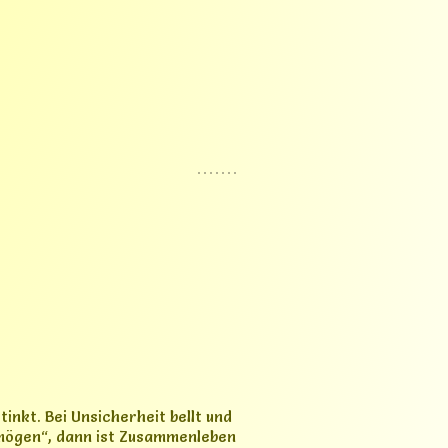
inkt. Bei Unsicherheit bellt und
„mögen“, dann ist Zusammenleben
essern konnten. Hat Oscar jedoch
ist sehr liebebedürftig, hört gut
Grundbefehle hat er
n auf gewohnt.
ht und kann fast überall mit
 ist aber insgesamt sehr