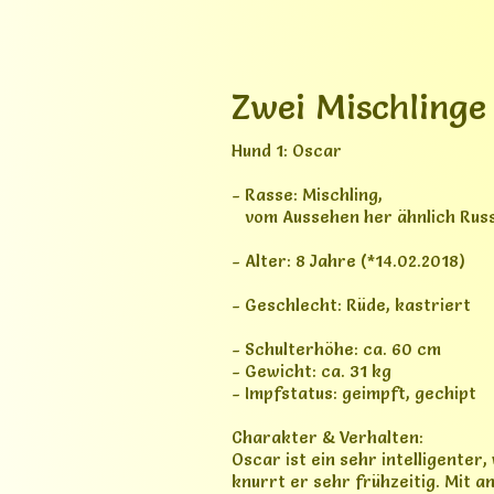
- Impfstatus: geimpft, gechipt
Charakter & Verhalten:
Oscar ist ein sehr intelligenter
knurrt er sehr frühzeitig. Mit
möglich. Er ist leider nicht gut
„seinen Menschen“ gefunden, ist 
auf seinen Namen, geht sehr gut
verinnerlicht und ist auch stets
Hund 2: Amy (=Tochter von Osca
- Rasse: Mischling (weiß mit sc
- Alter: 6 Jahre (*30.08.2020)
- Geschlecht: Hündin, unkastrie
- Schulterhöhe: ca. 55 cm
- Gewicht: ca. 25 kg
- Impfstatus: geimpft, gechipt
Charakter & Verhalten:
Amy ist eine sehr liebe, freundl
hingenommen werden. Aufgrund ih