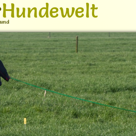
r
Hundewelt
Hund
ebote
Galerie
Kontakt
Not-Felle
▼
hen gemeinsam ein
va und Simba suchen wir
es und dauerhaftes
zusammenbleiben können.