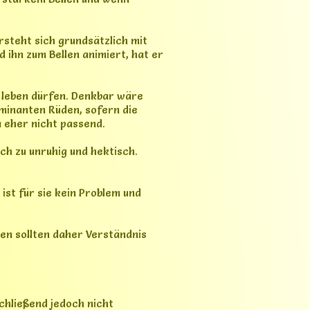
chließend jedoch nicht
rsprünglicher Impfpass ist
t.
nsthaftem Interesse offen und
tungsvollen Menschen, die ihnen
übereilt erfolgt und beide nicht
 angemessenen Schutzgebühr.
e Wohnsituation und falls es
Telefonat abstimmen.