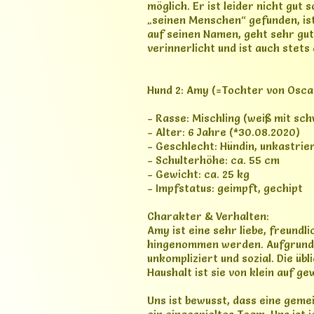
unkompliziert und sozial. Die üb
Haushalt ist sie von klein auf ge
Uns ist bewusst, dass eine geme
ein eingespieltes Team. Uns ist j
auch getrennt, wenn es ihrem Wo
Wir wünschen uns für Oscar ide
Eigenschaften. Für Amy wünschen 
Kontakt: J. Melzer, Tel: 0174-
Kontakt
0172 9292920
info@horster-hundewelt.de
© Copyright HorsterHundewelt. All