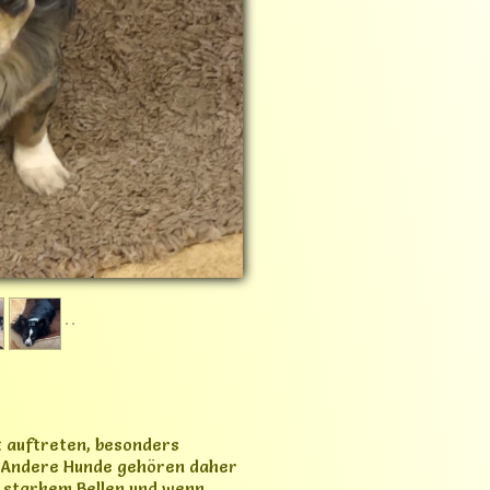
t auftreten, besonders
. Andere Hunde gehören daher
t starkem Bellen und wenn
steht sich grundsätzlich mit
 ihn zum Bellen animiert, hat er
r leben dürfen. Denkbar wäre
ominanten Rüden, sofern die
 eher nicht passend.
ch zu unruhig und hektisch.
st für sie kein Problem und
hen sollten daher Verständnis