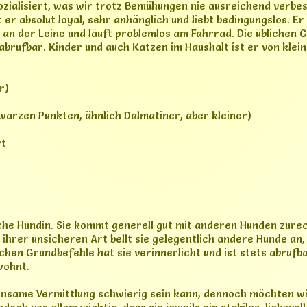
lichen Grundbefehle hat sie verinnerlicht und ist stets abruf
wohnt.
insame Vermittlung schwierig sein kann, dennoch möchten wir
edoch vor allem wichtig, dass sie jeweils ein stabiles, liebevol
hl dient.
alerweise hundeerfahrene Menschen mit Ruhe, Klarheit und V
wir uns einfach ein liebevolles, stabiles Zuhause.
3025967
jalamelzer@gmail.com
Adresse
Rechtl
Mühlenweg 25
Impre
25358 Horst/Holstein
Daten
e Rechte vorbehalten.