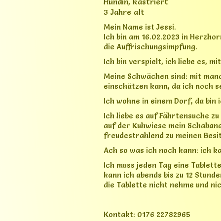
kann ich abends bis zu 12 Stunde
die Tablette nicht nehme und nic
Kontakt: 0176 22782965
Zwei Mischlinge
Hund 1: Oscar
- Rasse: Mischling,
vom Aussehen her ähnlich Russ
- Alter: 8 Jahre (*14.02.2018)
- Geschlecht: Rüde, kastriert
- Schulterhöhe: ca. 60 cm
- Gewicht: ca. 31 kg