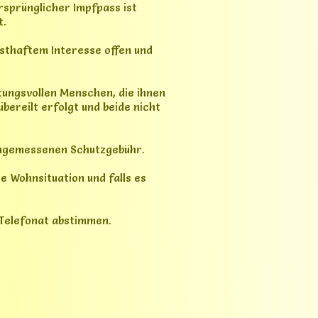
fungen die notwendig sind, plus
Das ist mein Ding.
und Hunde, die ich nicht
rnehmen.
h wo ich rausschlüpfen kann und
u langweilig und ich komme
Wenn ich die Tablette bekomme,