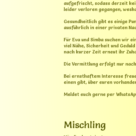
Mischling
Hündin, kastriert
3 Jahre alt
Mein Name ist Jessi.
Ich bin am 16.02.2023 in Herzhor
die Auffrischungsimpfung.
Ich bin verspielt, ich liebe es, 
Meine Schwächen sind: mit manch
einschätzen kann, da ich noch s
Ich wohne in einem Dorf, da bin
Ich liebe es auf Fährtensuche zu
auf der Kuhwiese mein Schabanac
freudestrahlend zu meinen Besi
Ach so was ich noch kann: ich ka
Ich muss jeden Tag eine Tablett