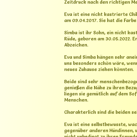
Charakterlich sind die beiden se
Eva ist eine selbstbewusste, wa
gegenüber anderen Hündinnen, u
nicht unbedingt zu ihren Freund
andere Hunde zu nah kommen wir
Simba ist dagegen ausgesprochen
anderen Hunden und lässt sich v
draußen bereits problemlos neu
Am schönsten wäre für Eva und S
eventuell auch ein Zuhause mit 
Sympathie bei einem gründliche
Katzen kennen beide und haben m
Größere, verständige Kinder wä
Beide kennen es, gemeinsam mit 
Spaziergänge mögen beide gern
Eva ist stubenrein. Simba ist le