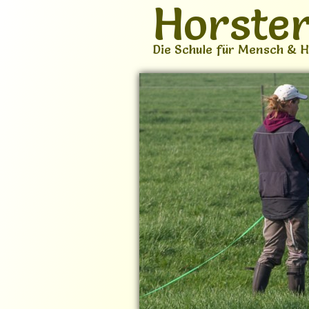
Horste
Die Schule für Mensch & 
Home
Über mich
Ang
Not-Felle
Zwei Chihuahua
Chihuahua-Mutter und Sohn suc
liebevolles Zuhause
Für unsere beiden Chihuahuas E
schweren Herzens ein liebevoll
Zuhause, in dem sie möglichst 