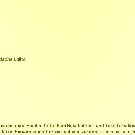
, wachsamer Hund mit starkem Beschützer- und Territorialinst
 anderen Hunden kommt er nur schwer zurecht – er muss sie 
 sozialisiert, was wir trotz Bemühungen nie ausreichend verb
er absolut loyal, sehr anhänglich und liebt bedingungslos. Er 
 an der Leine und läuft problemlos am Fahrrad. Die üblichen 
 abrufbar. Kinder und auch Katzen im Haushalt ist er von klei
r)
hwarzen Punkten, ähnlich Dalmatiner, aber kleiner)
rt
iche Hündin. Sie kommt generell gut mit anderen Hunden zurec
rer unsicheren Art bellt sie gelegentlich andere Hunde an,