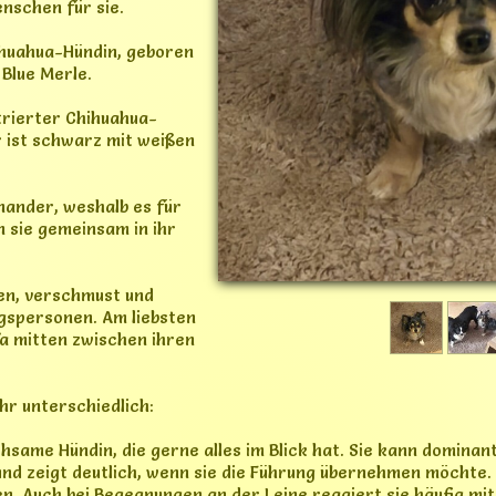
hr unterschiedlich:
chsame Hündin, die gerne alles im Blick hat. Sie kann dominan
nd zeigt deutlich, wenn sie die Führung übernehmen möchte
en. Auch bei Begegnungen an der Leine reagiert sie häufig mi
d aus dem bellen ein schneller Versuch das Weite zu suchen.
 entspannt, freundlich und überhaupt nicht dominant. Er ver
on vielem nicht aus der Ruhe bringen. Wenn kein anderer Hund
e Hundekontakte geknüpft.
imba deshalb ein Zuhause, in dem sie als einziges Hundepaa
einem bereits vorhandenen, kastrierten, ruhigen und nicht d
n Kennenlernen stimmt. Eine vorhandene Hündin wäre für Eva
it ihnen keine Probleme. Kleine Kinder wären ihnen vermutli
ren eher geeignet.
dem Rudel mehrere Stunden zu Hause zu bleiben. Autofahren i
e.
ider nicht zuverlässig zu 100% stubenrein. Seine neuen Mensc