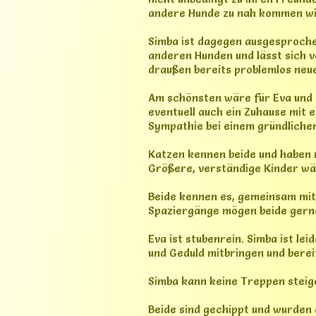
und Geduld mitbringen und bereit
Simba kann keine Treppen steig
Beide sind gechippt und wurden 
aufgefrischt, sodass derzeit ke
leider verloren gegangen, weshal
Gesundheitlich gibt es einige P
ausführlich in einer privaten N
Für Eva und Simba suchen wir ei
viel Nähe, Sicherheit und Geduld
nach kurzer Zeit erneut ihr Zuha
Die Vermittlung erfolgt nur na
Bei ernsthaftem Interesse freuen
einen gibt, über euren vorhande
Meldet euch gerne per WhatsApp