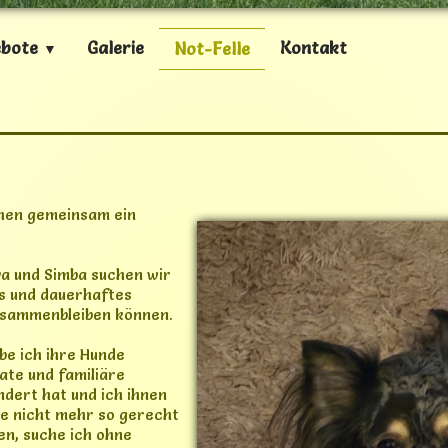
e ich ihre Hunde
ate und familiäre
ndert hat und ich ihnen
se nicht mehr so gerecht
en, suche ich ohne
nschen für sie.
hihuahua-Hündin, geboren
 Blue Merle.
strierter Chihuahua-
 ist schwarz mit weißen
nander, weshalb es für
 sie gemeinsam in ihr
en, verschmust und
ugspersonen. Am liebsten
fa mitten zwischen ihren