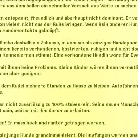
 sein, weiter mit ihm daran zu arbeiten.
en! Er muss hoch und runter getragen werden.
als junge Hunde grundimmunisiert. Die Impfungen wurden ans
in Impfschutz besteht. Evas Impfpass ist vorhanden. Simbas u
b für ihn nur ein neuer, bisher leerer Impfpass vorhanden is
unkte, die beachtet werden müssen. Diese möchten wir bei er
achricht beziehungsweise im persönlichen Gespräch erklären.
n ruhiges, liebevolles und dauerhaftes Zuhause bei verantwor
 geben. Besonders wichtig ist uns, dass die Vermittlung nicht 
use verlieren.
ch persönlichem Kennenlernen, mit Schutzvertrag und einer
 wir uns über eine Nachricht in der ihr etwas über euch, eur
nen Hund erzählt :)
 über 015730858668, dann können wir einen Termin für ein 