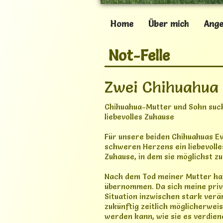
Nach dem Tod meiner Mutter hab
übernommen. Da sich meine priv
Situation inzwischen stark verä
zukünftig zeitlich möglicherwei
werden kann, wie sie es verdien
Zeitdruck nach den richtigen Me
Eva ist eine nicht kastrierte C
am 09.04.2017. Sie hat die Farbe
Simba ist ihr Sohn, ein nicht ka
Rüde, geboren am 30.05.2022. Er
Abzeichen.
Eva und Simba hängen sehr anei
uns besonders schön wäre, wenn
neues Zuhause ziehen könnten.
Beide sind sehr menschenbezog
genießen die Nähe zu ihren Bez
liegen sie gemütlich auf dem So
Menschen.