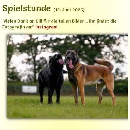
Angebote
Spielstunde
▼
(12. Juni 2026)
Galerie
Vielen Dank an Ulli für die tollen Bilder... Ihr findet die
Fotografin auf
Instagram
.
Not-Felle
Kontakt