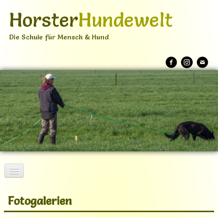
Horster
Hundewelt
Die Schule für Mensch & Hund
Home
Fotogalerien
Über mich